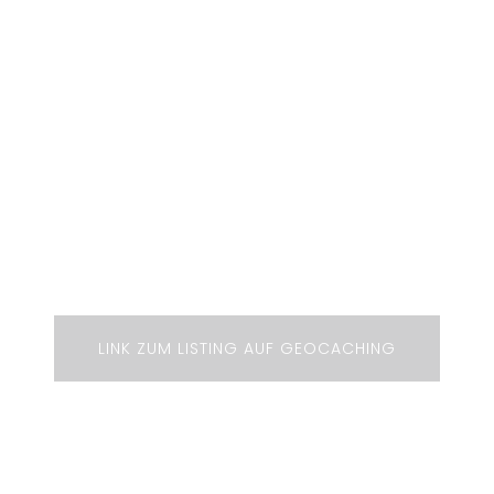
Block Party im
Gaswerk Augsburg
Am Samstag 24.05.2025 von 10-16 Uhr
LINK ZUM LISTING AUF GEOCACHING