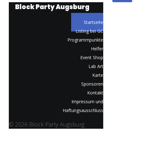
Block Party Augsburg
Startseite
Listing bei GC
Programmpunkte
Helfer
Event Shop
Lab Art
Karte
Sponsoren
Kontakt
Impressum und
Haftungsausschluss
© 2026 Block Party Augsburg